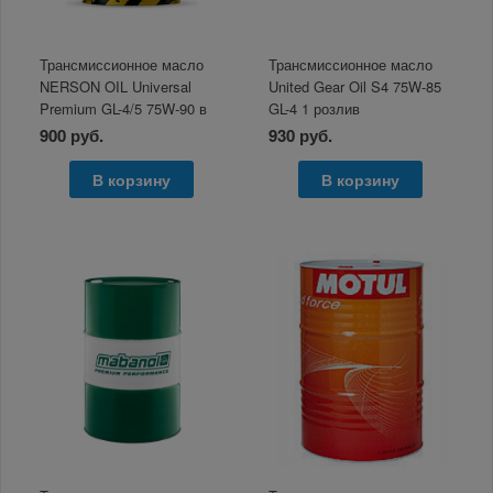
Трансмиссионное масло
Трансмиссионное масло
NERSON OIL Universal
United Gear Oil S4 75W-85
Premium GL-4/5 75W-90 в
GL-4 1 розлив
розлив 1л
900 руб.
930 руб.
В корзину
В корзину