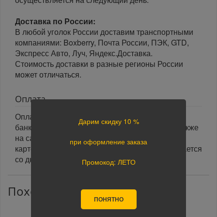
Доставка по России:
В любой уголок России доставим транспортными
компаниями: Boxberry, Почта России, ПЭК, GTD,
Экспресс Авто, Луч, Яндекс.Доставка.
Стоимость доставки в разные регионы России
может отличаться.
Оплата
Оплата заказа осуществляется наличными или
Дарим скидку 10 %
банковской картой курьеру при получении, а также
на сайте при оформлении заказа. При оплате
при оформление заказа
картой на сайте указанный срок доставки считается
со дня поступления оплаты.
Промокод: ЛЕТО
Похожие товары
ПОНЯТНО