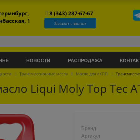
атеринбург,
8 (343) 287-67-67
нбасская, 1
Заказать звонок
ИНЕ
НОВОСТИ
РАСПРОДАЖА
КОНТАК
дкости
Трансмиссионные масла
Масло для АКПП
Трансмиссио
сло Liqui Moly Top Tec A
Бренд
Артикул