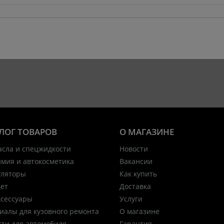
ЛОГ ТОВАРОВ
О МАГАЗИНЕ
асла и спецжидкости
Новости
имия и автокосметика
Вакансии
уляторы
Как купить
вет
Доставка
ксессуары
Услуги
иалы для кузовного ремонта
О магазине
сти для автомобиля
Гарантия