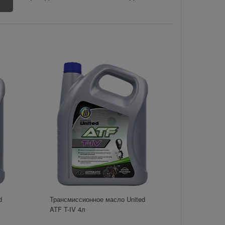
d
Трансмиссионное масло United
ATF T-IV 4л