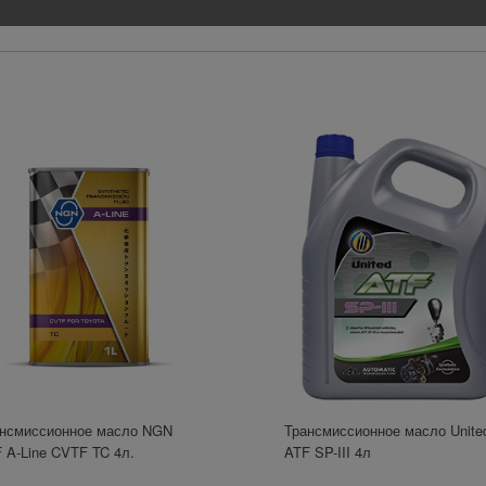
поступления оплаты.
нсмиссионное масло NGN
Трансмиссионное масло Unite
 A-Line CVTF TC 4л.
ATF SP-III 4л