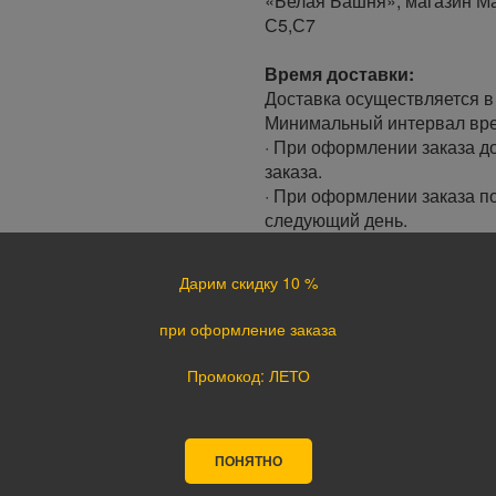
«Белая Башня», магазин Ма
С5,С7
Время доставки:
Доставка осуществляется в 
Минимальный интервал врем
· При оформлении заказа до
заказа.
· При оформлении заказа по
следующий день.
Доставка по России:
Дарим скидку 10 %
В любой уголок России дос
Почта России, ПЭК, GTD, Эк
при оформление заказа
Стоимость доставки в разн
Промокод: ЛЕТО
Оплата
Оплата заказа осуществляе
курьеру при получении, а т
ПОНЯТНО
оплате картой на сайте ука