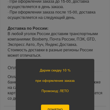
· При оформлении заказа до 15-00, доставка
осуществляется в день заказа.
· При оформлении заказа после 15-00, доставка
осуществляется на следующий день.
Доставка по России:
В любой уголок России доставим транспортными
компаниями: Boxberry, Почта России, ПЭК, GTD,
Экспресс Авто, Луч, Яндекс.Доставка.
Стоимость доставки в разные регионы России
может отличаться.
Оплата
Дарим скидку 10 %
Оплата заказа осуществляется наличными или
при оформление заказа
банковской картой курьеру при получении, а также
на сайте при оформлении заказа. При оплате
Промокод: ЛЕТО
картой на сайте указанный срок доставки считается
со дня поступления оплаты.
ПОНЯТНО