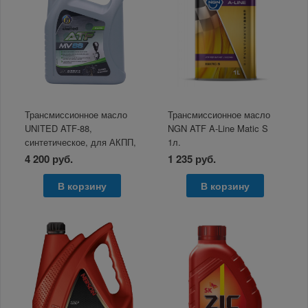
Трансмиссионное масло
Трансмиссионное масло
UNITED ATF-88,
NGN ATF A-Line Matic S
синтетическое, для АКПП,
1л.
4 л
4 200 руб.
1 235 руб.
В корзину
В корзину