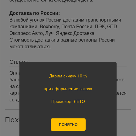
Доставка по России:
В любой уголок России доставим транспортными
компаниями: Boxberry, Почта России, ПЭК, GTD,
Экспресс Авто, Луч, Яндекс.Доставка.
Стоимость доставки в разные регионы России
может отличаться.
Оплата
Оплата заказа осуществляется наличными или
Дарим скидку 10 %
банковской картой курьеру при получении, а также
на сайте при оформлении заказа. При оплате
при оформление заказа
картой на сайте указанный срок доставки считается
со дня поступления оплаты.
Промокод: ЛЕТО
Похожие товары
ПОНЯТНО