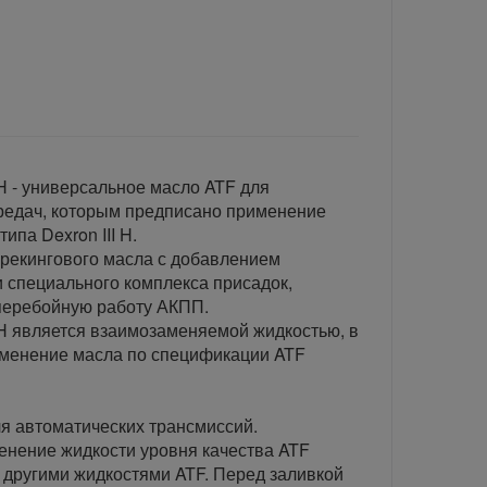
 - универсальное масло ATF для
редач, которым предписано применение
ипа Dexron III H.
крекингового масла с добавлением
специального комплекса присадок,
перебойную работу АКПП.
 является взаимозаменяемой жидкостью, в
рименение масла по спецификации ATF
я автоматических трансмиссий.
енение жидкости уровня качества ATF
с другими жидкостями ATF. Перед заливкой