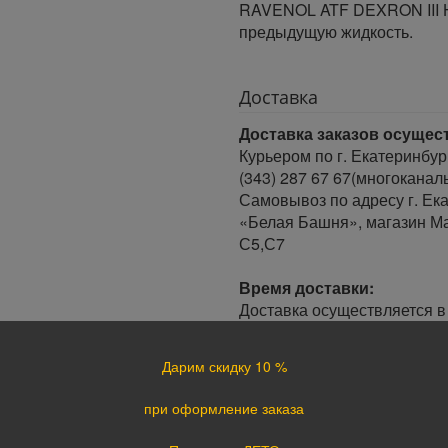
RAVENOL ATF DEXRON III H
предыдущую жидкость.
Доставка
Доставка заказов осущес
Курьером по г. Екатеринбур
(343) 287 67 67(многоканал
Самовывоз по адресу г. Ека
«Белая Башня», магазин Ма
С5,С7
Время доставки:
Доставка осуществляется в 
Минимальный интервал врем
· При оформлении заказа до
Дарим скидку 10 %
заказа.
· При оформлении заказа по
при оформление заказа
следующий день.