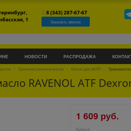
атеринбург,
8 (343) 287-67-67
нбасская, 1
Заказать звонок
ИНЕ
НОВОСТИ
РАСПРОДАЖА
КОНТАК
дкости
Трансмиссионные масла
Масло для АКПП
Трансмиссио
сло RAVENOL ATF Dexron 
1 609 руб.
Бренд