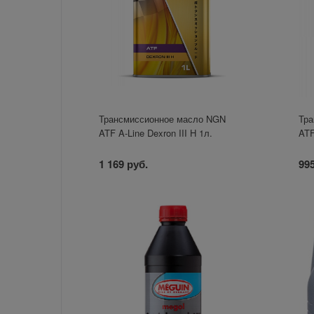
Трансмиссионное масло NGN
Тра
ATF A-Line Dexron III H 1л.
ATF
1 169 руб.
995