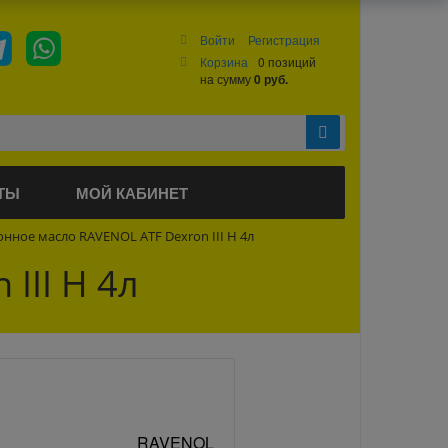
Войти
Регистрация
Корзина
0 позиций
на сумму
0 руб.
ТЫ
МОЙ КАБИНЕТ
нное масло RAVENOL ATF Dexron III H 4л
III H 4л
RAVENOL