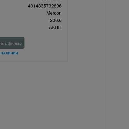
4014835732896
Mercon
236.6
АКПП
ать фильтр
В НАЛИЧИИ