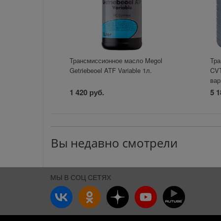
Трансмиссионное масло Megol
Тра
Getriebeoel ATF Variable 1л.
CVT
вар
1 420 руб.
5 1
Вы недавно смотрели
МЫ В СОЦ СЕТЯХ