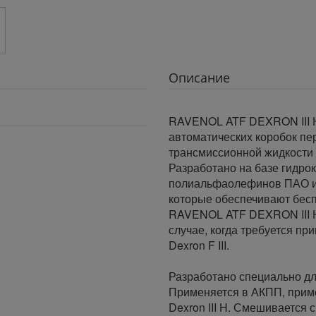
Описание
RAVENOL ATF DEXRON III H
автоматических коробок пе
трансмиссионной жидкости т
Разработано на базе гидро
полиальфаолефинов ПАО и 
которые обеспечивают бес
RAVENOL ATF DEXRON III H
случае, когда требуется п
Dexron F III.
Разработано специально дл
Применяется в АКПП, прим
Dexron III H. Смешивается 