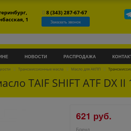
атеринбург,
8 (343) 287-67-67
нбасская, 1
Заказать звонок
ИНЕ
НОВОСТИ
РАСПРОДАЖА
КОНТАК
дкости
Трансмиссионные масла
Масло для АКПП
Трансмиссио
сло TAIF SHIFT ATF DX II 
621 руб.
Бренд