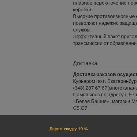
плавное переключение пер
коробки.
Высокие противоизносные 
позволяют надежно защищат
службы.
Эффективный пакет присад
трансмиссии от образовани
Доставка
Доставка заказов осущес
Курьером по г. Екатеринбур
(343) 287 67 67(многоканал
Самовывоз по адресу г. Ека
«Белая Башня», магазин Ма
С5,С7
Время доставки:
Доставка осуществляется в 
Дарим скидку 10 %
Минимальный интервал врем