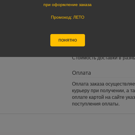
· При оформлении заказа до
при оформление заказа
заказа.
Промокод: ЛЕТО
· При оформлении заказа по
следующий день.
Доставка по России:
ПОНЯТНО
В любой уголок России дос
Почта России, ПЭК, GTD, Эк
Стоимость доставки в разн
Оплата
Оплата заказа осуществляе
курьеру при получении, а т
оплате картой на сайте ука
поступления оплаты.