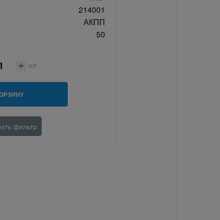
214001
АКПП
50
шт
КОРЗИНУ
ать фильтр