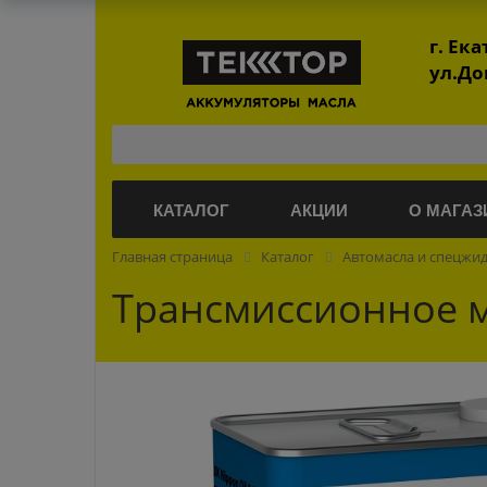
г. Ек
ул.До
КАТАЛОГ
АКЦИИ
О МАГАЗ
Главная страница
Каталог
Автомасла и спецжи
Трансмиссионное ма