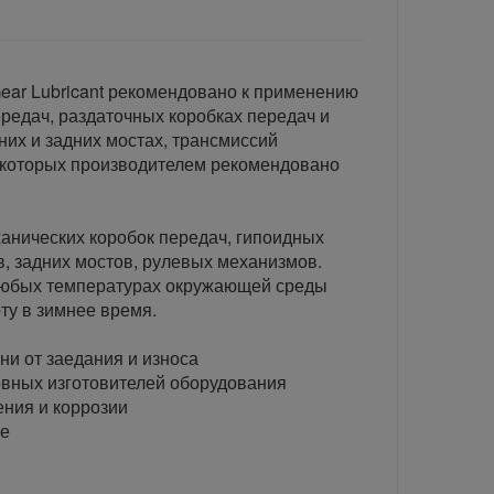
ar Lubricant рекомендовано к применению
ередач, раздаточных коробках передач и
них и задних мостах, трансмиссий
 которых производителем рекомендовано
анических коробок передач, гипоидных
 задних мостов, рулевых механизмов.
любых температурах окружающей среды
ту в зимнее время.
и от заедания и износа
овных изготовителей оборудования
ния и коррозии
ие