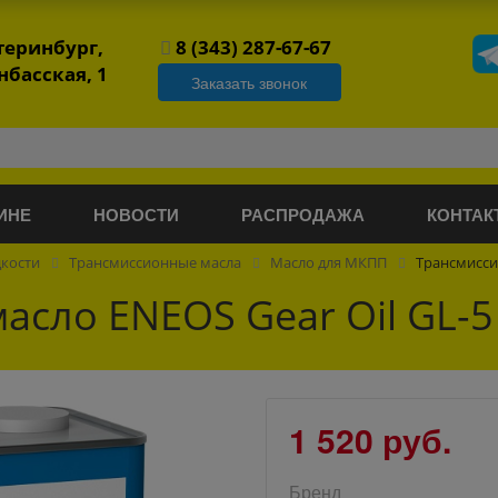
атеринбург,
8 (343) 287-67-67
нбасская, 1
Заказать звонок
ИНЕ
НОВОСТИ
РАСПРОДАЖА
КОНТАК
дкости
Трансмиссионные масла
Масло для МКПП
Трансмиссио
сло ENEOS Gear Oil GL-5
1 520 руб.
Бренд