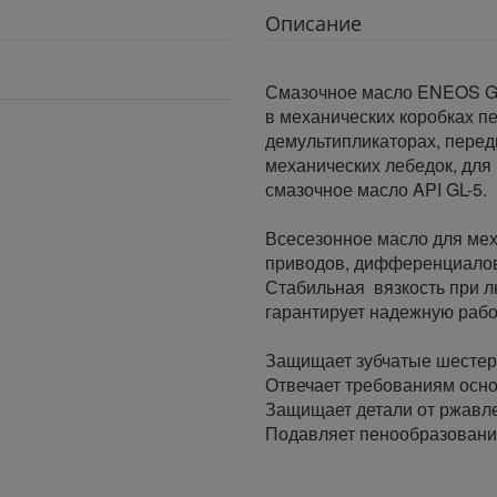
Описание
Смазочное масло ENEOS Ge
в механических коробках п
демультипликаторах, перед
механических лебедок, для
смазочное масло API GL-5.
Всесезонное масло для мех
приводов, дифференциалов,
Стабильная вязкость при 
гарантирует надежную рабо
Защищает зубчатые шестерн
Отвечает требованиям осн
Защищает детали от ржавле
Подавляет пенообразован