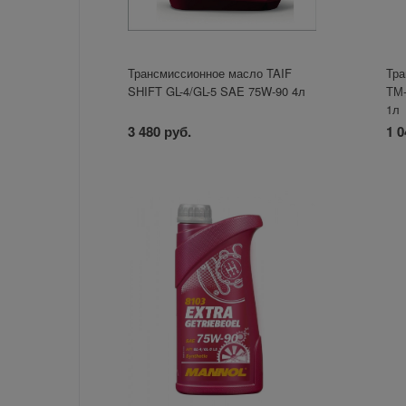
Трансмиссионное масло TAIF
Тра
SHIFT GL-4/GL-5 SAE 75W-90 4л
ТМ-
1л
3 480 руб.
1 0