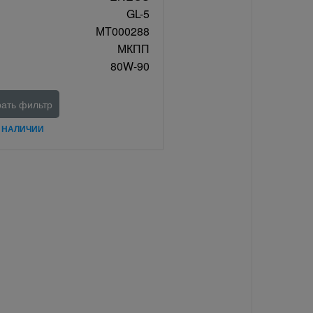
GL-5
МТ000288
МКПП
80W-90
ать фильтр
В НАЛИЧИИ