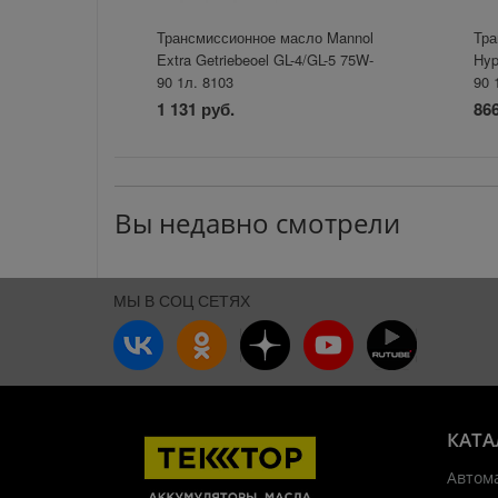
Трансмиссионное масло Mannol
Тра
Extra Getriebeoel GL-4/GL-5 75W-
Hyp
90 1л. 8103
90 
1 131 руб.
866
Вы недавно смотрели
МЫ В СОЦ СЕТЯХ
КАТА
Автом