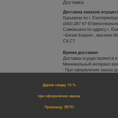
Доставка
Доставка заказов осущес
Курьером по г. Екатеринбур
(343) 287 67 67(многоканал
Самовывоз по адресу г. Ека
«Белая Башня», магазин Ма
С5,С7
Время доставки:
Доставка осуществляется в 
Минимальный интервал врем
· При оформлении заказа до
заказа.
· При оформлении заказа по
Дарим скидку 10 %
следующий день.
при оформление заказа
Доставка по России:
В любой уголок России дос
Промокод: ЛЕТО
Почта России, ПЭК, GTD, Эк
Стоимость доставки в разн