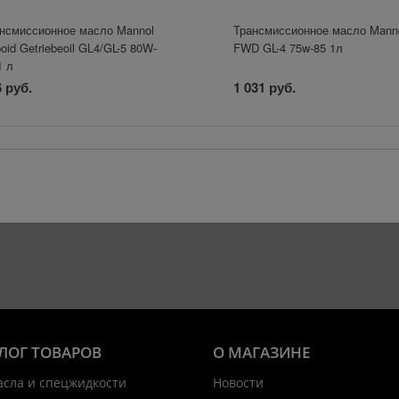
нсмиссионное масло Mannol
Трансмиссионное масло Mann
oid Getriebeoil GL4/GL-5 80W-
FWD GL-4 75w-85 1л
1 л
 руб.
1 031 руб.
ЛОГ ТОВАРОВ
О МАГАЗИНЕ
асла и спецжидкости
Новости