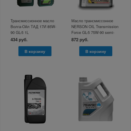
Трансмиссионное масло
Масло трансмиссонное
Волга-Ойл ТАД 17И 85W-
NERSON OIL Transmission
90 GL-5 1L
Force GL-5 75W-90 semi-
synthetic 1л
434 руб.
872 руб.
В корзину
В корзину