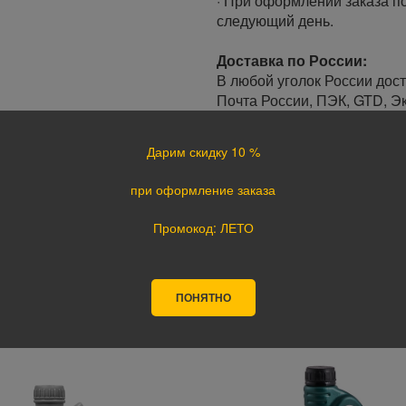
· При оформлении заказа по
следующий день.
Доставка по России:
В любой уголок России дос
Почта России, ПЭК, GTD, Эк
Стоимость доставки в разн
Дарим скидку 10 %
Оплата
при оформление заказа
Оплата заказа осуществляе
курьеру при получении, а т
Промокод: ЛЕТО
оплате картой на сайте ука
поступления оплаты.
ПОНЯТНО