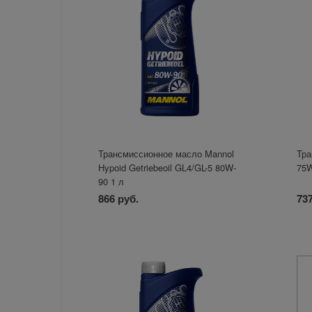
Трансмиссионное масло Mannol
Тра
Hypoid Getriebeoil GL4/GL-5 80W-
75W
90 1 л
866 руб.
737