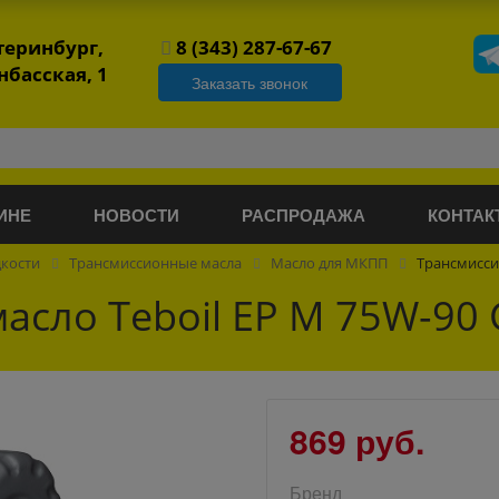
атеринбург,
8 (343) 287-67-67
нбасская, 1
Заказать звонок
ИНЕ
НОВОСТИ
РАСПРОДАЖА
КОНТАК
дкости
Трансмиссионные масла
Масло для МКПП
Трансмиссио
сло Teboil EP M 75W-90 
869 руб.
Бренд