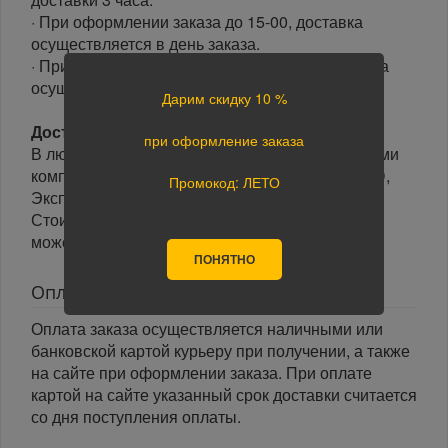
· При оформлении заказа до 15-00, доставка
осуществляется в день заказа.
· При оформлении заказа после 15-00, доставка
осуществляется на следующий день.
Дарим скидку 10 %
Доставка по России:
при оформление заказа
В любой уголок России доставим транспортными
компаниями: Boxberry, Почта России, ПЭК, GTD,
Промокод: ЛЕТО
Экспресс Авто, Луч, Яндекс.Доставка.
Стоимость доставки в разные регионы России
может отличаться.
ПОНЯТНО
Оплата
Оплата заказа осуществляется наличными или
банковской картой курьеру при получении, а также
на сайте при оформлении заказа. При оплате
картой на сайте указанный срок доставки считается
со дня поступления оплаты.