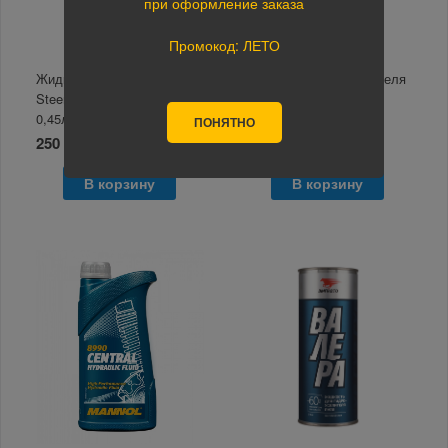
при оформление заказа
Промокод: ЛЕТО
Жидкость для ГУР Power
Жидкость гидроусилителя
Steering Fluid 8980 Mannol
руля HI-GEAR 946мл.
0,45л
HG7042R
ПОНЯТНО
250 руб.
1 010 руб.
В корзину
В корзину