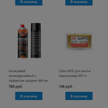
В корзину
В корзину
Антигравий
Губка AVS для мытья
антикоррозийный с
поролоновая SP-11
эффектом шагрени 995 мл
MobiCAR серый
760 руб.
146 руб.
В корзину
В корзину