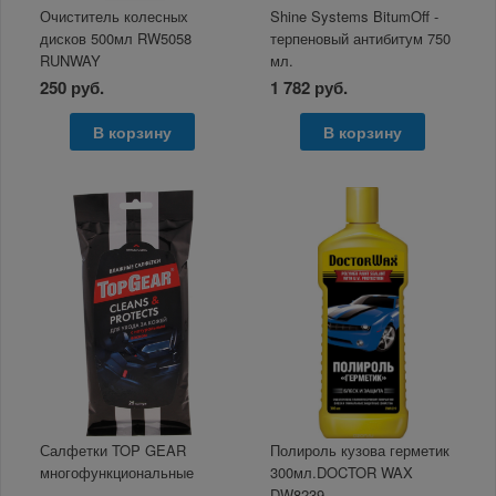
Очиститель колесных
Shine Systems BitumOff -
дисков 500мл RW5058
терпеновый антибитум 750
RUNWAY
мл.
250 руб.
1 782 руб.
В корзину
В корзину
Салфетки TOP GEAR
Полироль кузова герметик
многофункциональные
300мл.DOCTOR WAX
DW8239