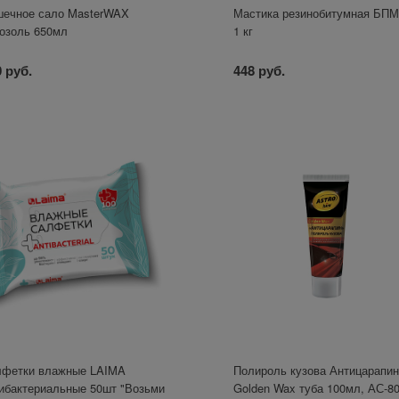
ечное сало MasterWAX
Мастика резинобитумная БПМ
озоль 650мл
1 кг
 руб.
448 руб.
лфетки влажные LAIMA
Полироль кузова Антицарапи
ибактериальные 50шт "Возьми
Golden Wax туба 100мл, АС-8