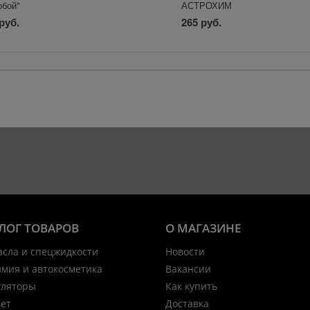
обой"
АСТРОХИМ
руб.
265 руб.
ЛОГ ТОВАРОВ
О МАГАЗИНЕ
асла и спецжидкости
Новости
имия и автокосметика
Вакансии
уляторы
Как купить
вет
Доставка