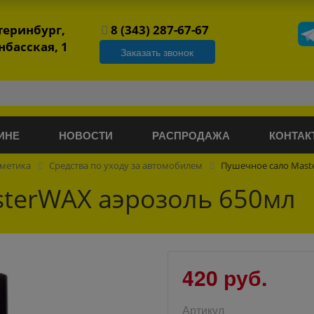
атеринбург,
8 (343) 287-67-67
нбасская, 1
Заказать звонок
ИНЕ
НОВОСТИ
РАСПРОДАЖА
КОНТАК
сметика
Средства по уходу за автомобилем
Пушечное сало Mast
terWAX аэрозоль 650мл
420 руб.
Артикул