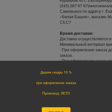
Курьером по г. Екатеринбур
(343) 287 67 67(многоканал
Самовывоз по адресу г. Ека
«Белая Башня», магазин Ма
С5,С7
Время доставки:
Доставка осуществляется в 
Минимальный интервал врем
· При оформлении заказа до
заказа.
· При оформлении заказа по
следующий день.
Дарим скидку 10 %
Доставка по России:
В любой уголок России дос
при оформление заказа
Почта России, ПЭК, GTD, Эк
Промокод: ЛЕТО
Стоимость доставки в разн
Оплата