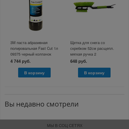
3М паста абразивная
Щетка для снега со
полировальная Fast Cut 1л
скребком 52см расщепл.
09375 черный колпачок
мягкая ручка 2
поверхности WB-6328 AVS
4 744 руб.
648 руб.
В корзину
В корзину
Вы недавно смотрели
МЫ В СОЦ СЕТЯХ