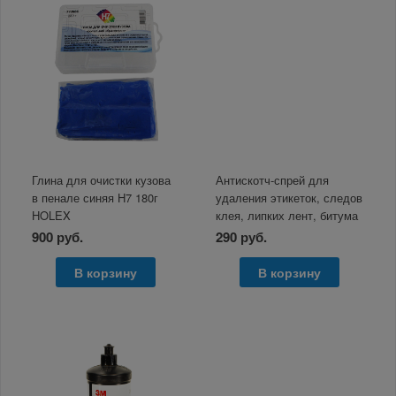
Глина для очистки кузова
Антискотч-спрей для
в пенале синяя H7 180г
удаления этикеток, следов
HOLEX
клея, липких лент, битума
BRAUBERG SUPER, 210
900 руб.
290 руб.
мл
В корзину
В корзину