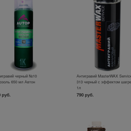
игравий черный №10
Антигравий MasterWAX Servic
озоль 650 мл Автон
313 черный с эффектом шагр
1л
 руб.
790 руб.