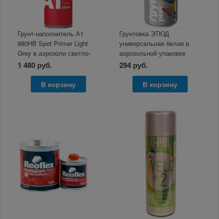
Грунт-наполнитель А1
Грунтовка ЭТЮД
880HB Spot Primer Light
универсальная белая в
Grey в аэрозоли светло-
аэрозольной упаковке
серый 500мл
400/520 мл
1 480 руб.
294 руб.
В корзину
В корзину