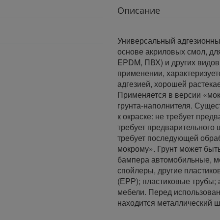
Описание
Универсальный адгезионный
основе акриловых смол, для
EPDM, ПВХ) и других видов
применении, характеризует
адгезией, хорошей растека
Применяется в версии «мок
грунта-наполнителя. Сущес
к окраске: не требует пред
требует предварительного 
требует последующей обраб
мокрому». Грунт может быт
бампера автомобильные, мо
спойлеры, другие пластико
(ЕРР); пластиковые трубы;
мебели. Перед использова
находится металлический 