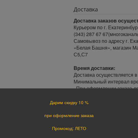
Доставка
Доставка заказов осущес
Курьером по г. Екатеринбур
(343) 287 67 67(многоканал
Самовывоз по адресу г. Ека
«Белая Башня», магазин Ма
С5,С7
Время доставки:
Доставка осуществляется в 
Минимальный интервал врем
· При оформлении заказа до
заказа.
· При оформлении заказа по
Дарим скидку 10 %
следующий день.
при оформление заказа
Доставка по России:
Промокод: ЛЕТО
В любой уголок России дос
Почта России, ПЭК, GTD, Эк