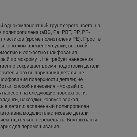
 однокомпонентный грунт серого цвета, на
 полипропилена (aBS, Pa, PBT, PP, PP-
 пластиков (кроме полиэтилена PE). Прост в
ся коротким временем сушки, высокой
емостью и легкостью шлифования.
рый по мокрому». Не требует нанесения
твенно сокращает время подготовки детали
варительного выпаривания детали; не
шлифования поверхности детали; не
отки; способ нанесения «мокрый по
ь нанесен на следующие поверхности:
лдинги, накладки, корпуса зеркал,
вые детали; вспененный полипропилен
 авто-авиа модели; пластиковые детали
нием тщательно перемешать. Внутри банки
шарик для перемешивания.