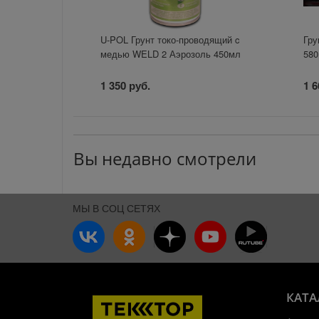
U-POL Грунт токо-проводящий c
Гру
медью WELD 2 Аэрозоль 450мл
580
1 350 руб.
1 6
Вы недавно смотрели
МЫ В СОЦ СЕТЯХ
КАТА