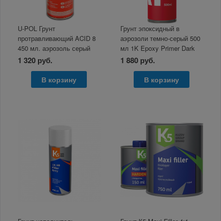
U-POL Грунт
Грунт эпоксидный в
протравливающий ACID 8
аэрозоли темно-серый 500
450 мл. аэрозоль серый
мл 1K Epoxy Primer Dark
Grey А1
1 320 руб.
1 880 руб.
В корзину
В корзину