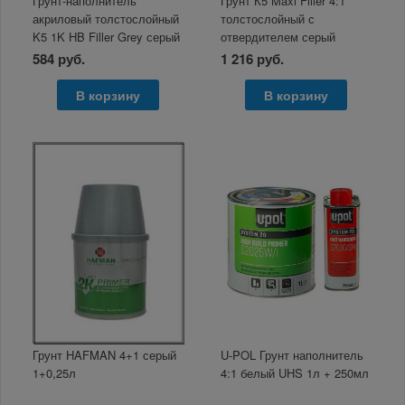
Грунт-наполнитель
Грунт К5 Maxi Filler 4:1
акриловый толстослойный
толстослойный с
K5 1K HB Filler Grey серый
отвердителем серый
в аэрозоли 400мл
800+200 мл
584 руб.
1 216 руб.
В корзину
В корзину
Грунт HAFMAN 4+1 серый
U-POL Грунт наполнитель
1+0,25л
4:1 белый UHS 1л + 250мл