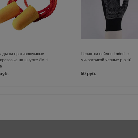
ладыши противошумные
Перчатки нейлон Ladoni с
оразовые на шнурке 3М 1
микроточкой черные р-р 10
а
руб.
50 руб.