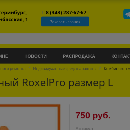
атеринбург,
8 (343) 287-67-67
нбасская, 1
Заказать звонок
ИНЕ
НОВОСТИ
РАСПРОДАЖА
КОНТАК
вного ремонта
Индивидуальные средства защиты
Комбинезон м
ый RoxelPro размер L
750 руб.
Артикул