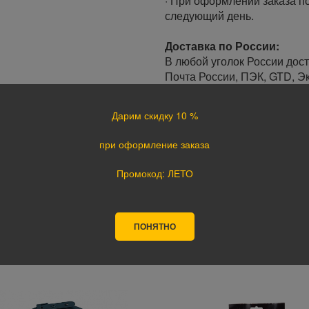
· При оформлении заказа по
следующий день.
Доставка по России:
В любой уголок России дос
Почта России, ПЭК, GTD, Эк
Стоимость доставки в разн
Дарим скидку 10 %
Оплата
при оформление заказа
Оплата заказа осуществляе
курьеру при получении, а т
Промокод: ЛЕТО
оплате картой на сайте ука
поступления оплаты.
ПОНЯТНО