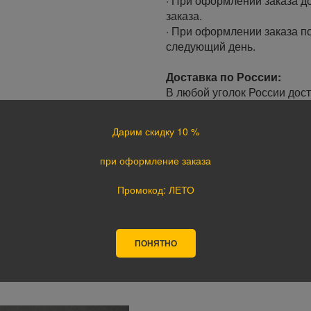
· При оформлении заказа до
заказа.
· При оформлении заказа по
следующий день.
Доставка по России:
В любой уголок России дос
Почта России, ПЭК, GTD, Эк
Стоимость доставки в разн
Дарим скидку 10 %
Оплата
при оформление заказа
Оплата заказа осуществляе
Промокод: ЛЕТО
курьеру при получении, а т
оплате картой на сайте ука
поступления оплаты.
ПОНЯТНО