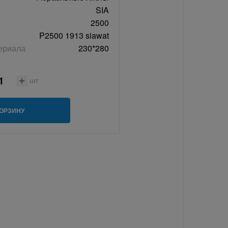
SIA
2500
P2500 1913 siawat
ериала
230*280
шт
КОРЗИНУ