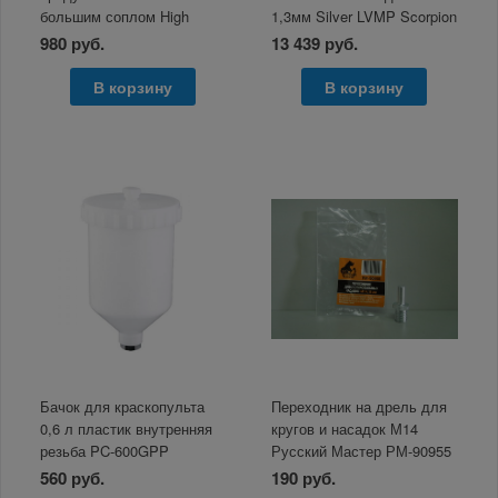
большим соплом High
1,3мм Silver LVMP Scorpion
quality Dust Removal Gun
980 руб.
13 439 руб.
A1
В корзину
В корзину
Бачок для краскопульта
Переходник на дрель для
0,6 л пластик внутренняя
кругов и насадок М14
резьба PC-600GPP
Русский Мастер РМ-90955
Русский Мастер РМ-92997
560 руб.
190 руб.