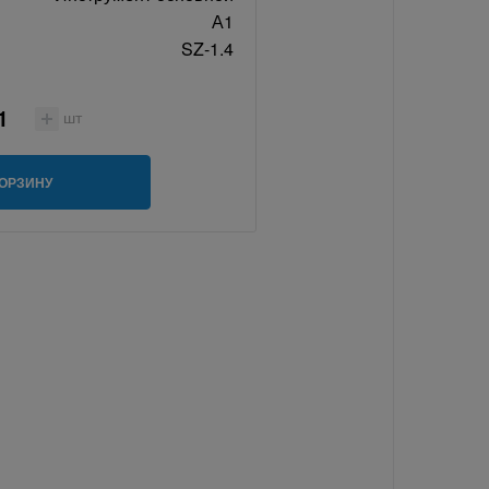
А1
SZ-1.4
шт
КОРЗИНУ