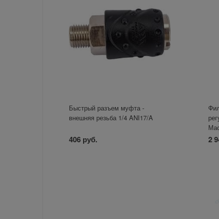
Быстрый разъем муфта -
Фил
внешняя резьба 1/4 ANI17/A
рег
Ма
406 руб.
2 9