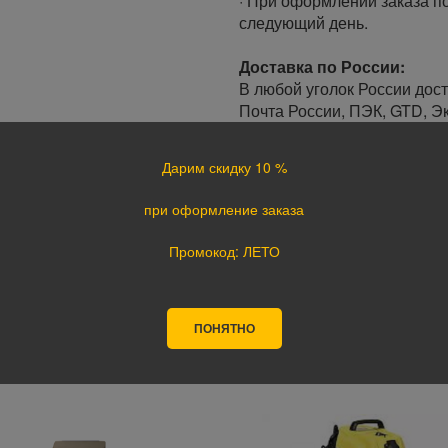
· При оформлении заказа по
следующий день.
Доставка по России:
В любой уголок России дос
Почта России, ПЭК, GTD, Эк
Стоимость доставки в разн
Дарим скидку 10 %
Оплата
при оформление заказа
Оплата заказа осуществляе
курьеру при получении, а т
Промокод: ЛЕТО
оплате картой на сайте ука
поступления оплаты.
ПОНЯТНО