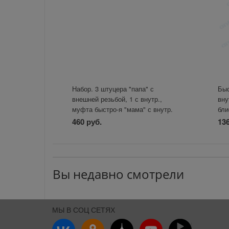
Набор. 3 штуцера "папа" с
Быс
внешней резьбой, 1 с внутр.,
вну
муфта быстро-я "мама" с внутр.
бли
рез. ZIP LAB
460 руб.
136
Вы недавно смотрели
МЫ В СОЦ СЕТЯХ