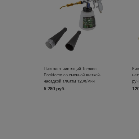
Пистолет чистящий Tornado
Кис
Rockforce со сменной щеткой-
нат
насадкой 1л6атм 120л/мин
руч
5 280 руб.
120