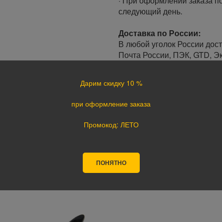
· При оформлении заказа по
следующий день.
Доставка по России:
В любой уголок России дос
Почта России, ПЭК, GTD, Эк
Стоимость доставки в разн
Дарим скидку 10 %
Оплата
при оформление заказа
Оплата заказа осуществляе
курьеру при получении, а т
Промокод: ЛЕТО
оплате картой на сайте ука
поступления оплаты.
ПОНЯТНО