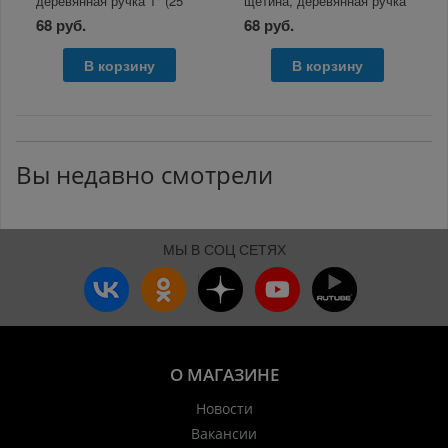
деревянная ручка 1" (25
щетина, деревянная ручка
мм) 881502
1" (25 мм) 881527
68 руб.
68 руб.
В корзину
В корзину
Вы недавно смотрели
МЫ В СОЦ СЕТЯХ
О МАГАЗИНЕ
Новости
Вакансии