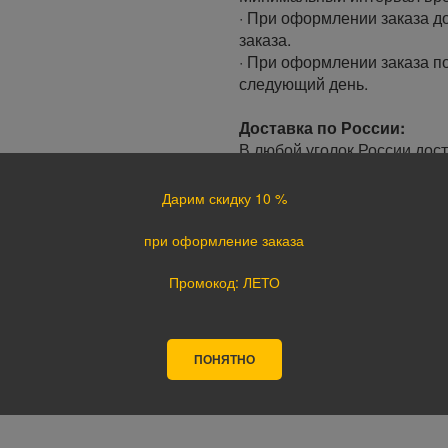
· При оформлении заказа до
заказа.
· При оформлении заказа по
следующий день.
Доставка по России:
В любой уголок России дос
Почта России, ПЭК, GTD, Эк
Стоимость доставки в разн
Дарим скидку 10 %
при оформление заказа
Оплата
Оплата заказа осуществляе
Промокод: ЛЕТО
курьеру при получении, а т
оплате картой на сайте ука
поступления оплаты.
ПОНЯТНО