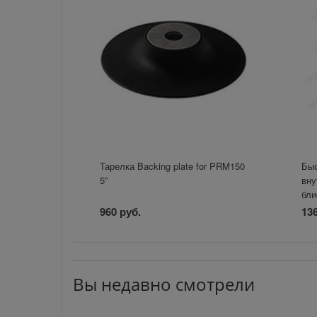
Тарелка Backing plate for PRM150
Быс
5"
вну
бли
960 руб.
136
Вы недавно смотрели