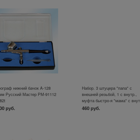
ограф нижний бачок A-128
Набор. 3 штуцера "папа" с
мм Русский Мастер РМ-91112
внешней резьбой, 1 с внутр.,
82t
муфта быстро-я "мама" с внут
рез. ZIP LAB
00 руб.
460 руб.