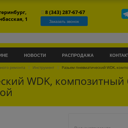
атеринбург,
8 (343) 287-67-67
нбасская, 1
Заказать звонок
ИНЕ
НОВОСТИ
РАСПРОДАЖА
КОНТАК
вного ремонта
Инструмент
Разьем пневматический WDK, комп
еский WDK, композитный
кой