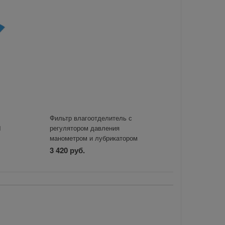
Фильтр влагоотделитель с
1
регулятором давления
манометром и лубрикатором
AFRL80 1/4 ZIPLAB
3 420 руб.