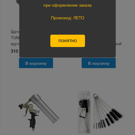
при оформление заказа
Промокод: ЛЕТО
Щетка металлическая
Пистолет чистящий
TUNDRA, для УШМ
Tornado Rockforce со
ПОНЯТНО
крученая "плоская" 22,2
сменной щеткой-насадкой
мм, 100 мм 1032369
1л6атм 120л/мин
310 руб.
5 280 руб.
В корзину
В корзину