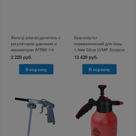
Фильтр влагоотделитель с
Краскопульт
регулятором давления и
пневматический для базы
манометром AFR80 1/4
1,3мм Silver LVMP Scorpion
ZIPLAB
2 220 руб.
13 439 руб.
В корзину
В корзину