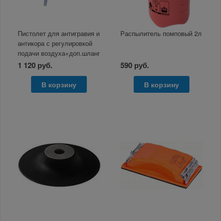
Пистолет для антигравия и
Распылитель помповый 2л
антикора с регулировкой
подачи воздуха+доп.шланг
ZIP LAB
1 120 руб.
590 руб.
В корзину
В корзину