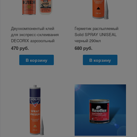
Двухкомпонентый клей
Герметик распыляемый
для экспресс-склеивания
Solid SPRAY UNISEAL
DECORIX аэрозольный
черный 290мл
активатор 270мл+клей 50г
470 руб.
680 руб.
В корзину
В корзину