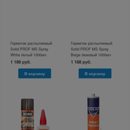
Герметик распыляемый
Герметик распыляемый
Solid PROF MS Spray
Solid PROF MS Spray
White белый 1000мл
Beige бежевый 1000мл
евробалон
евробалон
1 188 руб.
1 188 руб.
В корзину
В корзину