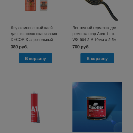
Двухкомпонентый клей
Ленточный герметик для
для экспресс-склеивания
ремонта фар Abro 1 шт.
DECORIX аэрозольный
WS-904-2-R 10мм х 2,5м
активатор 140мл+клей 25г
380 руб.
700 руб.
В корзину
В корзину