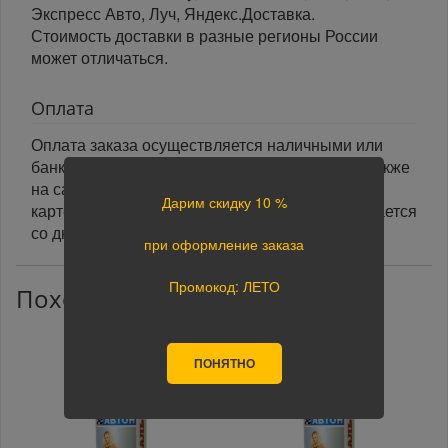
Экспресс Авто, Луч, Яндекс.Доставка.
Стоимость доставки в разные регионы России
может отличаться.
Оплата
Оплата заказа осуществляется наличными или
банковской картой курьеру при получении, а также
на сайте при оформлении заказа. При оплате
Дарим скидку 10 %
картой на сайте указанный срок доставки считается
со дня поступления оплаты.
при оформление заказа
Промокод: ЛЕТО
Похожие товары
ПОНЯТНО