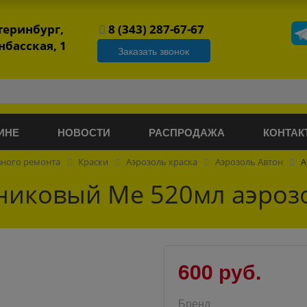
атеринбург,
8 (343) 287-67-67
нбасская, 1
Заказать звонок
ИНЕ
НОВОСТИ
РАСПРОДАЖА
КОНТАК
вного ремонта
Краски
Аэрозоль краска
Аэрозоль Автон
А
никовый Ме 520мл аэроз
600 руб.
Бренд