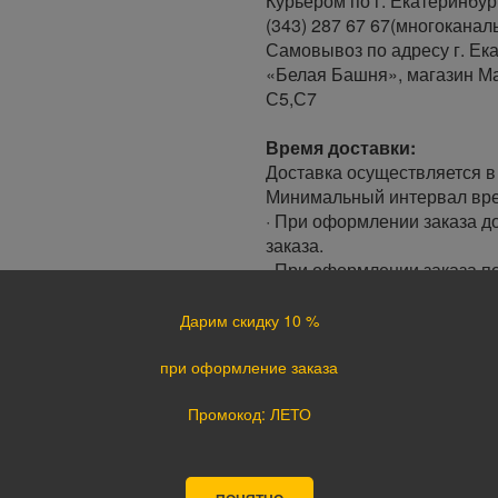
Курьером по г. Екатеринбур
(343) 287 67 67(многоканал
Самовывоз по адресу г. Ека
«Белая Башня», магазин Ма
С5,С7
Время доставки:
Доставка осуществляется в 
Минимальный интервал врем
· При оформлении заказа до
заказа.
· При оформлении заказа по
следующий день.
Дарим скидку 10 %
Доставка по России:
В любой уголок России дос
при оформление заказа
Почта России, ПЭК, GTD, Эк
Промокод: ЛЕТО
Стоимость доставки в разн
Оплата