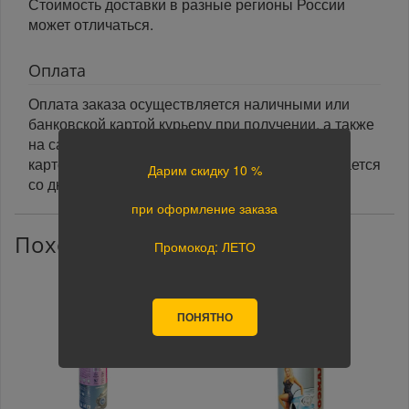
Стоимость доставки в разные регионы России
может отличаться.
Оплата
Оплата заказа осуществляется наличными или
банковской картой курьеру при получении, а также
на сайте при оформлении заказа. При оплате
картой на сайте указанный срок доставки считается
Дарим скидку 10 %
со дня поступления оплаты.
при оформление заказа
Похожие товары
Промокод: ЛЕТО
ПОНЯТНО