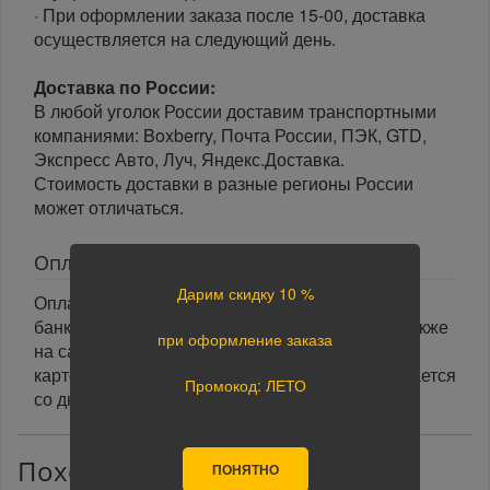
· При оформлении заказа после 15-00, доставка
осуществляется на следующий день.
Доставка по России:
В любой уголок России доставим транспортными
компаниями: Boxberry, Почта России, ПЭК, GTD,
Экспресс Авто, Луч, Яндекс.Доставка.
Стоимость доставки в разные регионы России
может отличаться.
Оплата
Дарим скидку 10 %
Оплата заказа осуществляется наличными или
банковской картой курьеру при получении, а также
при оформление заказа
на сайте при оформлении заказа. При оплате
картой на сайте указанный срок доставки считается
Промокод: ЛЕТО
со дня поступления оплаты.
Похожие товары
ПОНЯТНО