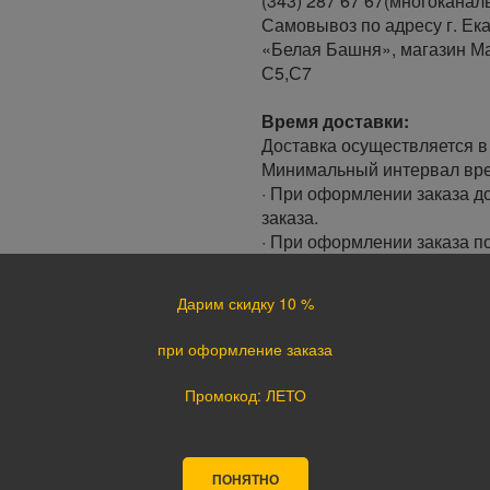
(343) 287 67 67(многоканал
Самовывоз по адресу г. Ека
«Белая Башня», магазин Ма
С5,С7
Время доставки:
Доставка осуществляется в 
Минимальный интервал врем
· При оформлении заказа до
заказа.
· При оформлении заказа по
следующий день.
Дарим скидку 10 %
Доставка по России:
В любой уголок России дос
при оформление заказа
Почта России, ПЭК, GTD, Эк
Стоимость доставки в разн
Промокод: ЛЕТО
Оплата
Оплата заказа осуществляе
ПОНЯТНО