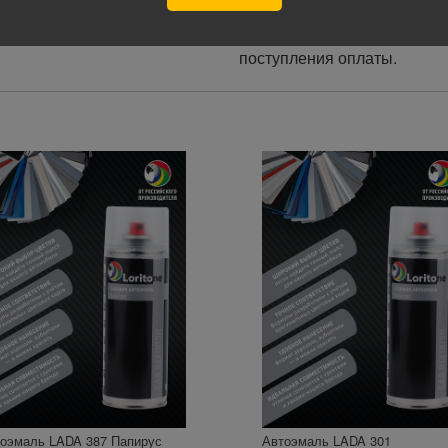
курьеру при получении, а т
оплате картой на сайте ука
поступления оплаты.
оэмаль LADA 387 Папирус
Автоэмаль LADA 301