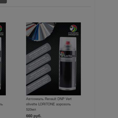
Автоэмаль Renault DNP Vert
ль
olivette LORITONE аэрозоль
520мл
660 руб.