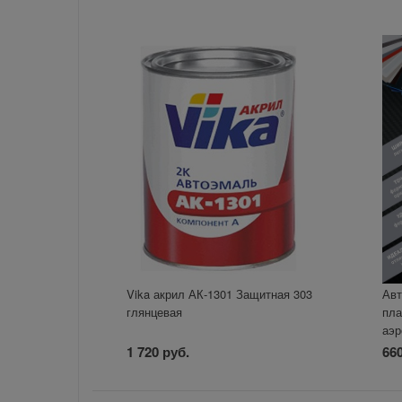
Vika акрил АК-1301 Защитная 303
Авт
глянцевая
пла
аэр
1 720 руб.
660