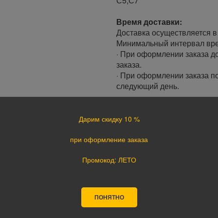
С5,С7
Время доставки:
Доставка осуществляется в 
Минимальный интервал врем
· При оформлении заказа до
заказа.
· При оформлении заказа по
следующий день.
Доставка по России:
В любой уголок России дос
Дарим скидку 10 %
Почта России, ПЭК, GTD, Эк
Стоимость доставки в разн
при оформление заказа
Промокод: ЛЕТО
Оплата
Оплата заказа осуществляе
курьеру при получении, а т
ПОНЯТНО
оплате картой на сайте ука
поступления оплаты.