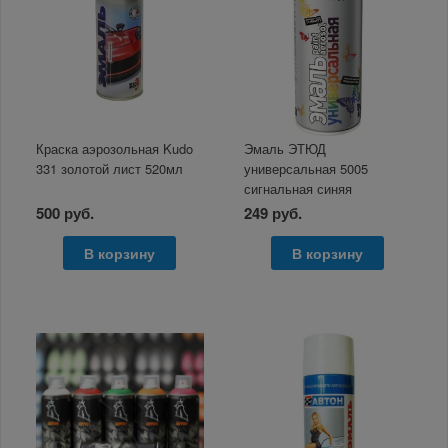
Краска аэрозольная Kudo
Эмаль ЭТЮД
331 золотой лист 520мл
универсальная 5005
сигнальная синяя
аэрозоль 400/520 мл
500 руб.
249 руб.
В корзину
В корзину