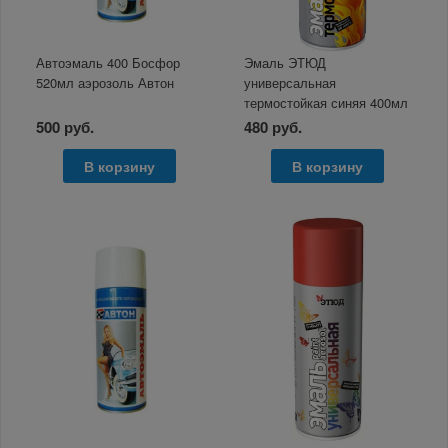
Автоэмаль 400 Босфор
Эмаль ЭТЮД
520мл аэрозоль Автон
универсальная
термостойкая синяя 400мл
Аэрозоль
500 руб.
480 руб.
В корзину
В корзину