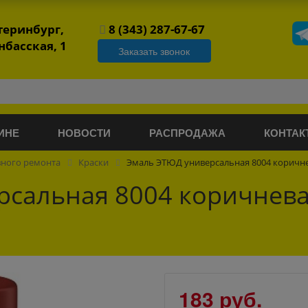
атеринбург,
8 (343) 287-67-67
нбасская, 1
Заказать звонок
ИНЕ
НОВОСТИ
РАСПРОДАЖА
КОНТАК
вного ремонта
Краски
Эмаль ЭТЮД универсальная 8004 коричне
сальная 8004 коричнева
183 руб.