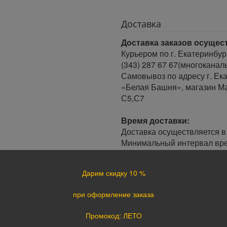
Доставка
Доставка заказов осущес
Курьером по г. Екатеринбур
(343) 287 67 67(многоканал
Самовывоз по адресу г. Ека
«Белая Башня», магазин Ма
С5,С7
Время доставки:
Доставка осуществляется в 
Минимальный интервал врем
· При оформлении заказа до
заказа.
Дарим скидку 10 %
· При оформлении заказа по
следующий день.
при оформление заказа
Доставка по России:
Промокод: ЛЕТО
В любой уголок России дос