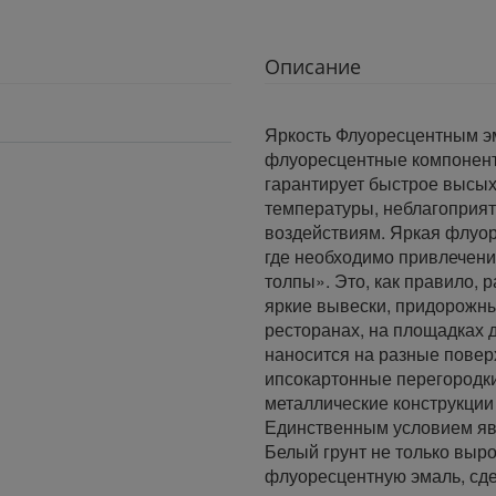
Описание
Яркость Флуоресцентным 
флуоресцентные компонент
гарантирует быстрое высых
температуры, неблагоприя
воздействиям. Яркая флуо
где необходимо привлечени
толпы». Это, как правило,
яркие вывески, придорожны
ресторанах, на площадках д
наносится на разные поверх
ипсокартонные перегородк
металлические конструкции
Единственным условием яв
Белый грунт не только выро
флуоресцентную эмаль, сд