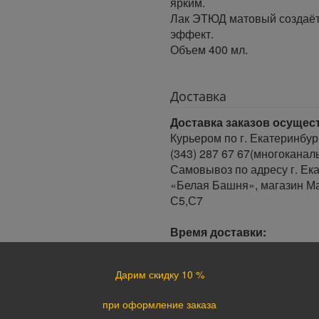
ярким.
Лак ЭТЮД матовый создаёт
эффект.
Объем 400 мл.
Доставка
Доставка заказов осущес
Курьером по г. Екатеринбур
(343) 287 67 67(многоканал
Самовывоз по адресу г. Ека
«Белая Башня», магазин Ма
С5,С7
Время доставки:
Доставка осуществляется в 
Минимальный интервал врем
Дарим скидку 10 %
· При оформлении заказа до
заказа.
при оформление заказа
· При оформлении заказа по