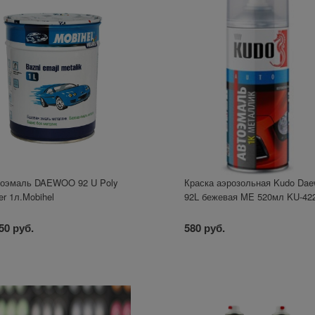
оэмаль DAEWOO 92 U Poly
Краска аэрозольная Kudo Da
ver 1л.Mobihel
92L бежевая ME 520мл KU-42
50 руб.
580 руб.