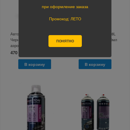
при оформление заказа
Промокод: ЛЕТО
Автоэмаль RAL 9005
Автоэмаль DAEWOO 38L
Черный глянец 520мл
Полинезия зеленая 520мл
ПОНЯТНО
аэрозоль MobiCAR
аэрозоль Автон
470 руб.
500 руб.
В корзину
В корзину