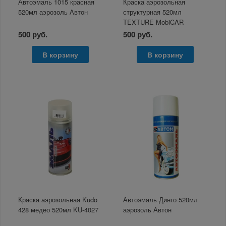
Автоэмаль 1015 красная
Краска аэрозольная
520мл аэрозоль Автон
структурная 520мл
TEXTURE MobiCAR
черный текстурный
500 руб.
500 руб.
В корзину
В корзину
Краска аэрозольная Kudo
Автоэмаль Динго 520мл
428 медео 520мл KU-4027
аэрозоль Автон