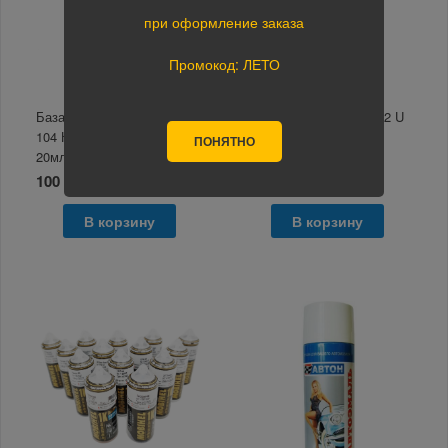
при оформление заказа
Промокод: ЛЕТО
Базавая эмаль металик
Автоэмаль DAEWOO 92 U
104 Калина ВАЗ Mobihel
Poly silver 1л.Mobihel
ПОНЯТНО
20мл
100 руб.
3 350 руб.
В корзину
В корзину