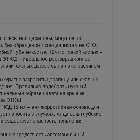
, счёсы или царапины, могут легко
о, без обращения к специалистам на СТО.
бной тубе ёмкостью 12мл с тонкой кистью –
ш ЭТЮД – идеальное реставрационное
езначительных дефектов на лакокрасочном
аккуратно закрасить царапину или скол, не
дения. Правильно подобрать нужный
гинальный образец цвета на крышке
аша ЭТЮД.
ЭТЮД 12 мл – антикоррозийная основа для
ет наносить в случаях, когда есть глубокие
и существует опасность появления
ионных средств есть автомобильный