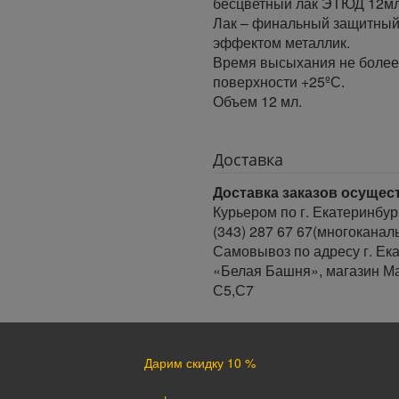
бесцветный лак ЭТЮД 12мл
Лак – финальный защитный
эффектом металлик.
Время высыхания не более 
поверхности +25ºС.
Объем 12 мл.
Доставка
Доставка заказов осущес
Курьером по г. Екатеринбур
(343) 287 67 67(многоканал
Самовывоз по адресу г. Ека
«Белая Башня», магазин Ма
С5,С7
Время доставки:
Доставка осуществляется в 
Дарим скидку 10 %
Минимальный интервал врем
· При оформлении заказа до