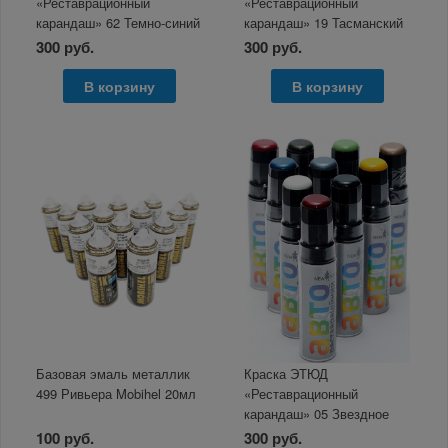
«Реставрационный
«Реставрационный
карандаш» 62 Темно-синий
карандаш» 19 Тасманский
металлик, 12мл
дьявол металлик 12мл
300 руб.
300 руб.
В корзину
В корзину
Базовая эмаль металлик
Краска ЭТЮД
499 Ривьера Mobihel 20мл
«Реставрационный
карандаш» 05 Звездное
небо металлик 12мл
100 руб.
300 руб.