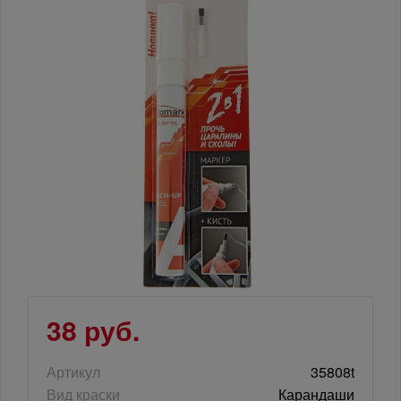
38 руб.
Артикул
35808t
Вид краски
Карандаши