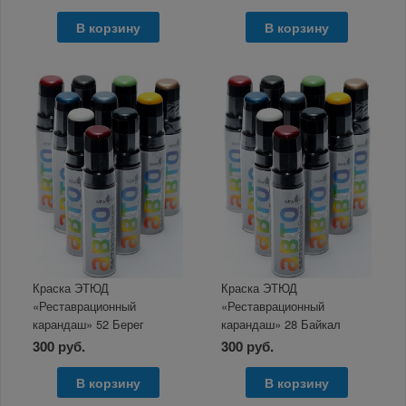
В корзину
В корзину
Краска ЭТЮД
Краска ЭТЮД
«Реставрационный
«Реставрационный
карандаш» 52 Берег
карандаш» 28 Байкал
слоновой кости, 12мл
металлик 12мл
300 руб.
300 руб.
В корзину
В корзину