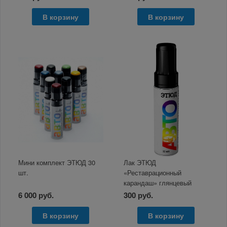
В корзину
В корзину
Мини комплект ЭТЮД 30
Лак ЭТЮД
шт.
«Реставрационный
карандаш» глянцевый
бесцветный 12мл
6 000 руб.
300 руб.
В корзину
В корзину