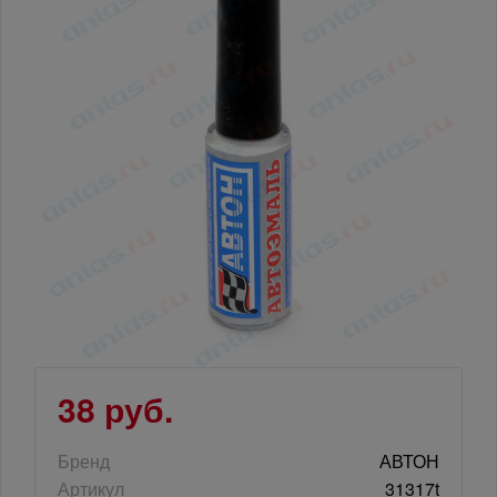
38 руб.
Бренд
АВТОН
Артикул
31317t