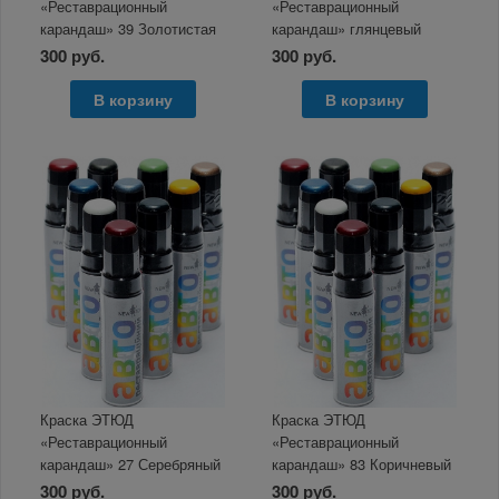
«Реставрационный
«Реставрационный
карандаш» 39 Золотистая
карандаш» глянцевый
платина металлик 12мл
бесцветный 12мл
300 руб.
300 руб.
В корзину
В корзину
Краска ЭТЮД
Краска ЭТЮД
«Реставрационный
«Реставрационный
карандаш» 27 Серебряный
карандаш» 83 Коричневый
источник металлик 12мл
орех, 12мл
300 руб.
300 руб.