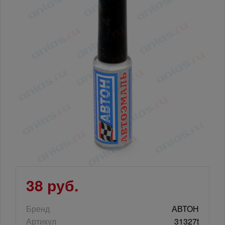
38 руб.
Бренд
АВТОН
Артикул
31327t