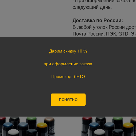
· При оформлении заказа по
следующий день.
Доставка по России:
В любой уголок России дос
Почта России, ПЭК, GTD, Эк
Стоимость доставки в разн
Дарим скидку 10 %
Оплата
при оформление заказа
Оплата заказа осуществляе
курьеру при получении, а т
Промокод: ЛЕТО
оплате картой на сайте ука
поступления оплаты.
ПОНЯТНО