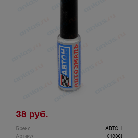
38 руб.
Бренд
АВТОН
Артикул
31338t