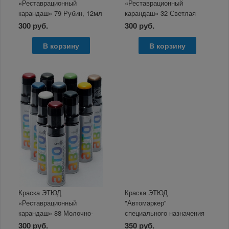
«Реставрационный
«Реставрационный
карандаш» 79 Рубин, 12мл
карандаш» 32 Светлая
платина металлик 12мл
300 руб.
300 руб.
В корзину
В корзину
Краска ЭТЮД
Краска ЭТЮД
«Реставрационный
"Автомаркер"
карандаш» 88 Молочно-
специального назначения
белый 12мл
автомобильная
300 руб.
350 руб.