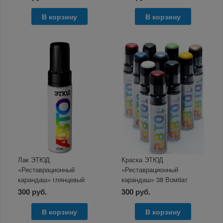
В корзину
В корзину
Лак ЭТЮД
Краска ЭТЮД
«Реставрационный
«Реставрационный
карандаш» глянцевый
карандаш» 38 Вомбат
бесцветный 12мл
металлик 12мл
300 руб.
300 руб.
В корзину
В корзину