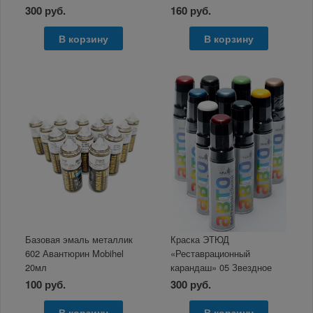
голубой 12мл
(без запаха), алюминий,
300 руб.
160 руб.
BRAUBERG
В корзину
В корзину
Базовая эмаль металлик
Краска ЭТЮД
602 Авантюрин Mobihel
«Реставрационный
20мл
карандаш» 05 Звездное
небо металлик 12мл
100 руб.
300 руб.
В корзину
В корзину