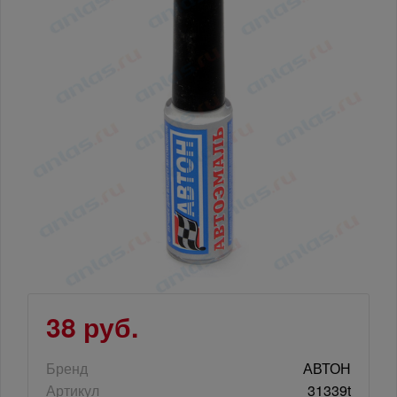
38 руб.
Бренд
АВТОН
Артикул
31339t